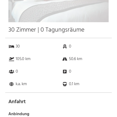
30 Zimmer | 0 Tagungsräume
30
0
105.0 km
50.6 km
0
0
k.a. km
0.1 km
Anfahrt
Anbindung