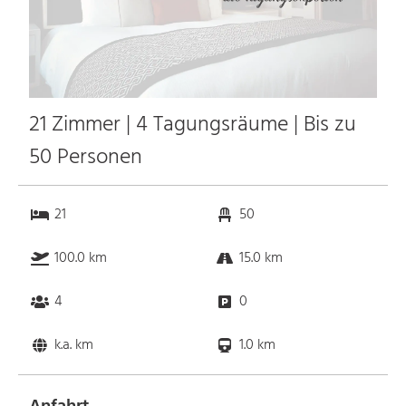
21 Zimmer | 4 Tagungsräume | Bis zu
50 Personen
21
50
100.0 km
15.0 km
4
0
k.a. km
1.0 km