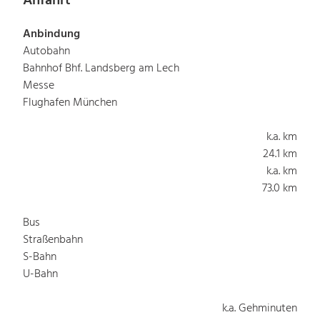
Anfahrt
Anbindung
Autobahn
Bahnhof Bhf. Landsberg am Lech
Messe
Flughafen München
k.a. km
24.1 km
k.a. km
73.0 km
Bus
Straßenbahn
S-Bahn
U-Bahn
k.a. Gehminuten