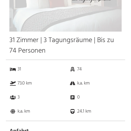
31 Zimmer | 3 Tagungsräume | Bis zu
74 Personen
31
74
73.0 km
k.a. km
3
0
k.a. km
24.1 km