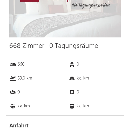
668 Zimmer | 0 Tagungsräume
668
0
59.0 km
k.a. km
0
0
k.a. km
k.a. km
Anfahrt