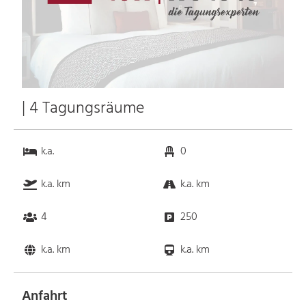
| 4 Tagungsräume
k.a.
0
k.a. km
k.a. km
4
250
k.a. km
k.a. km
Anfahrt