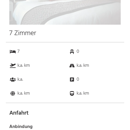
7 Zimmer
7
0
k.a. km
k.a. km
k.a.
0
k.a. km
k.a. km
Anfahrt
Anbindung