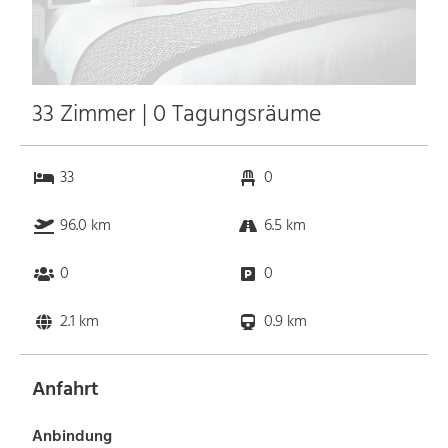
33 Zimmer | 0 Tagungsräume
33
0
96.0 km
6.5 km
0
0
2.1 km
0.9 km
Anfahrt
Anbindung