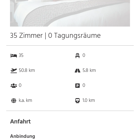
35 Zimmer | 0 Tagungsräume
35
0
50.8 km
5.8 km
0
0
k.a. km
1.0 km
Anfahrt
Anbindung