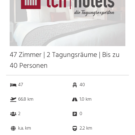
47 Zimmer | 2 Tagungsräume | Bis zu
40 Personen
47
40
66.8 km
1.0 km
2
0
k.a. km
2.2 km