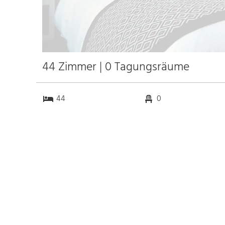
44 Zimmer | 0 Tagungsräume
44
0
0
0
Anfahrt
Anbindung
Autobahn
k.a. km
Bahnhof Bhf. Buldenz
24.5 km
Messe
k.a. km