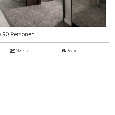
u 90 Personen
11.5 km
5.9 km
0.3 km
0.8 km
Bus
k.a. Gehminuten
Straßenbahn
k.a. Gehminuten
S-Bahn
k.a. Gehminuten