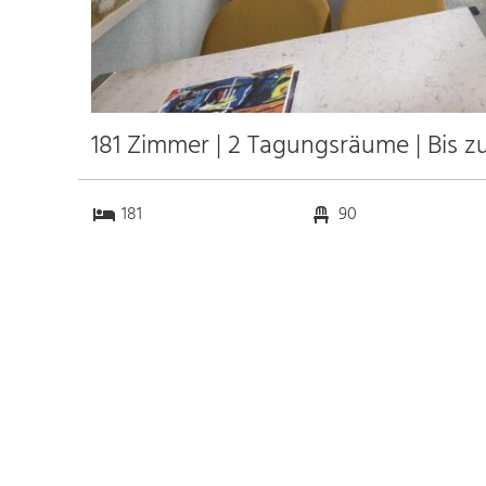
181 Zimmer | 2 Tagungsräume | Bis z
181
90
2
0
Anfahrt
Anbindung
Autobahn A 5
5.9 km
Bahnhof Frankfurt Hbf.
0.8 km
Messe Frankfurt am Main
0.3 km