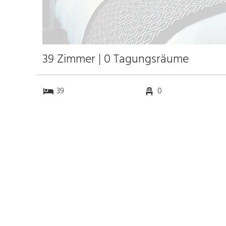
39 Zimmer | 0 Tagungsräume
39
0
0
0
Anfahrt
Anbindung
Autobahn 3
2.5 km
Bahnhof Frankfurt Hbf.
0.5 km
Messe Frankfurt
1.6 km
Flughafen Frankfurt
13.1 km