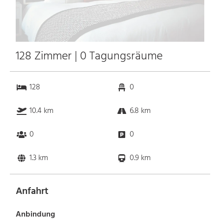
128 Zimmer | 0 Tagungsräume
128
0
10.4 km
6.8 km
0
0
1.3 km
0.9 km
Anfahrt
Anbindung