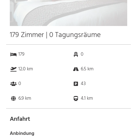
179 Zimmer | 0 Tagungsräume
179
0
12.0 km
6.5 km
0
43
6.9 km
4.1 km
Anfahrt
Anbindung