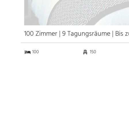
100 Zimmer | 9 Tagungsräume | Bis 
100
150
9
70
Anfahrt
Anbindung
Autobahn A3
2.0 km
Bahnhof Bhf. Frankfurt
0.2 km
Messe Frankfurt
1.5 km
Flughafen Frankfurt
12.0 km