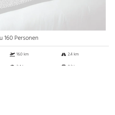
zu 160 Personen
16.0 km
2.4 km
2.4 km
0.2 km
Bus
k.a. Gehminuten
Straßenbahn
k.a. Gehminuten
S-Bahn
k.a. Gehminuten