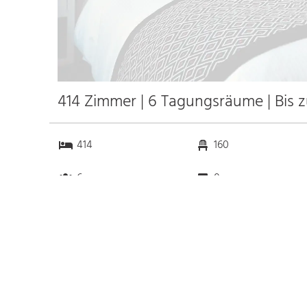
414 Zimmer | 6 Tagungsräume | Bis 
414
160
6
0
Anfahrt
Anbindung
Autobahn A648
2.4 km
Bahnhof Bhf. Frankfurt am
0.2 km
Main
2.4 km