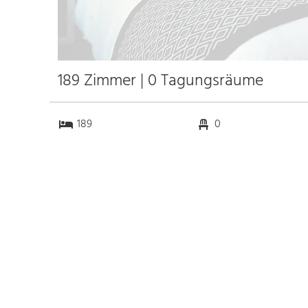
189 Zimmer | 0 Tagungsräume
189
0
0
0
Anfahrt
Anbindung
Autobahn
1.6 km
Bahnhof Frankfurt
4.5 km
Messe Frankfurt
6.0 km
Flughafen Frankfurt
15.5 km