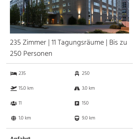
235 Zimmer | 11 Tagungsräume | Bis zu
250 Personen
235
250
15.0 km
3.0 km
11
150
1.0 km
9.0 km