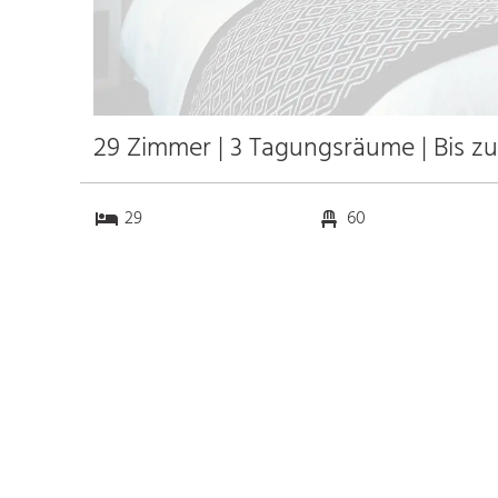
29 Zimmer | 3 Tagungsräume | Bis z
29
60
3
0
Anfahrt
Anbindung
Autobahn
3.1 km
Bahnhof Bhf. Frankfurt
1.0 km
Oder
k.a. km