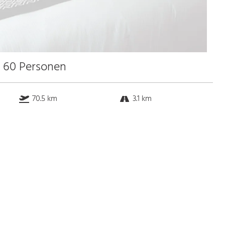
u 60 Personen
70.5 km
3.1 km
k.a. km
1.0 km
Bus
k.a. Gehminuten
Straßenbahn
k.a. Gehminuten
S-Bahn
k.a. Gehminuten