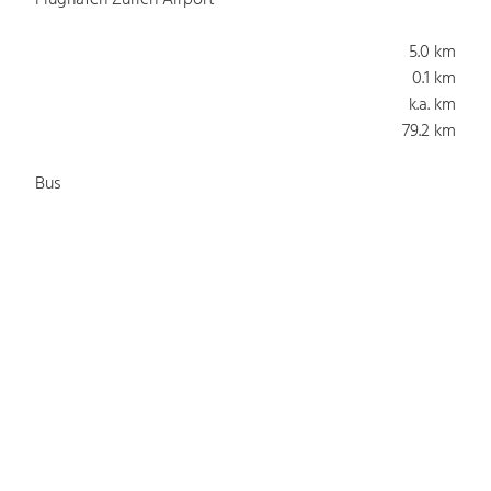
5.0 km
0.1 km
k.a. km
79.2 km
Bus
Straßenbahn
S-Bahn
U-Bahn
k.a. Gehminuten
k.a. Gehminuten
k.a. Gehminuten
k.a. Gehminuten
Parkmöglichkeiten
Parkplätze