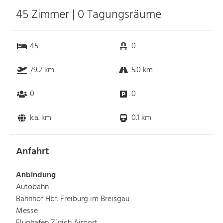
45 Zimmer | 0 Tagungsräume
45
0
79.2 km
5.0 km
0
0
k.a. km
0.1 km
Anfahrt
Anbindung
Autobahn
Bahnhof Hbf. Freiburg im Breisgau
Messe
Flughafen Zürich Airport