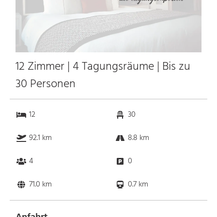
12 Zimmer | 4 Tagungsräume | Bis zu
30 Personen
12
30
92.1 km
8.8 km
4
0
71.0 km
0.7 km