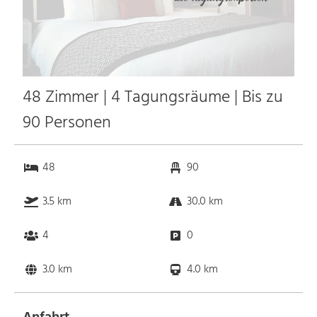
48 Zimmer | 4 Tagungsräume | Bis zu
90 Personen
48
90
3.5 km
30.0 km
4
0
3.0 km
4.0 km