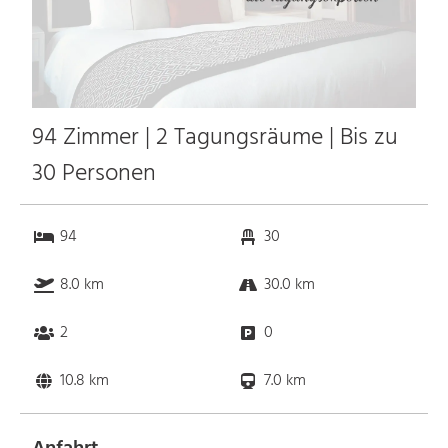
94 Zimmer | 2 Tagungsräume | Bis zu
30 Personen
94
30
8.0 km
30.0 km
2
0
10.8 km
7.0 km