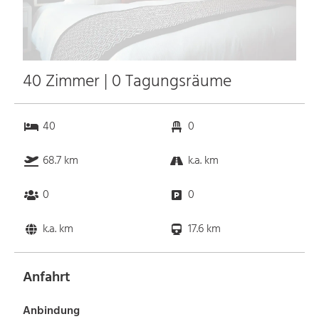
40 Zimmer | 0 Tagungsräume
40
0
68.7 km
k.a. km
0
0
k.a. km
17.6 km
Anfahrt
Anbindung