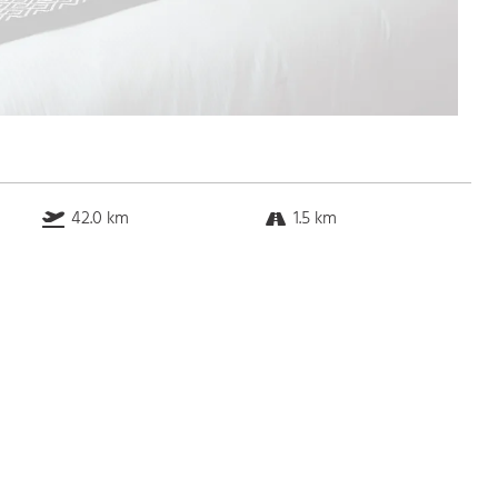
42.0 km
1.5 km
14.0 km
12.0 km
Bus
k.a. Gehminuten
Straßenbahn
k.a. Gehminuten
S-Bahn
k.a. Gehminuten