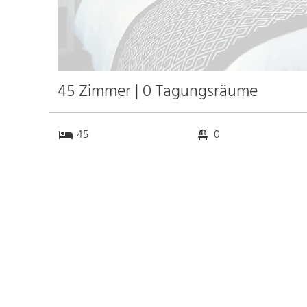
45 Zimmer | 0 Tagungsräume
45
0
0
0
Anfahrt
Anbindung
Autobahn A2
1.5 km
Bahnhof Bhf.
12.0 km
Gelsenkirchen
14.0 km