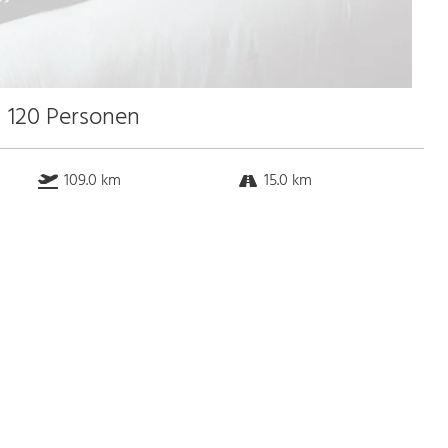
u 120 Personen
109.0 km
15.0 km
94.2 km
7.0 km
Bus
k.a. Gehminuten
Straßenbahn
k.a. Gehminuten
S-Bahn
k.a. Gehminuten
U-Bahn
k.a. Gehminuten