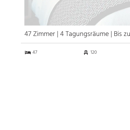
47 Zimmer | 4 Tagungsräume | Bis z
47
120
4
50
Anfahrt
Anbindung
Autobahn
15.0 km
Bahnhof Bhf. Birresborn
7.0 km
Messe Köln
94.2 km
Flughafen Köln
109.0 km