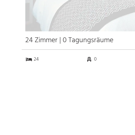
24 Zimmer | 0 Tagungsräume
24
0
0
0
Anfahrt
Anbindung
Autobahn Frohnhausen
15.0 km
Bahnhof
k.a. km
Messe
k.a. km