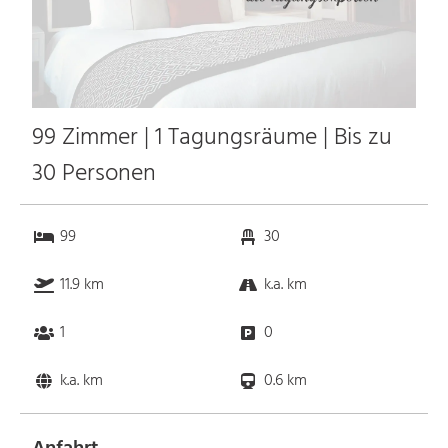
99 Zimmer | 1 Tagungsräume | Bis zu
30 Personen
99
30
11.9 km
k.a. km
1
0
k.a. km
0.6 km