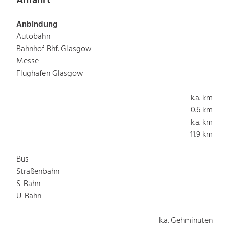
Anfahrt
Anbindung
Autobahn
Bahnhof Bhf. Glasgow
Messe
Flughafen Glasgow
k.a. km
0.6 km
k.a. km
11.9 km
Bus
Straßenbahn
S-Bahn
U-Bahn
k.a. Gehminuten