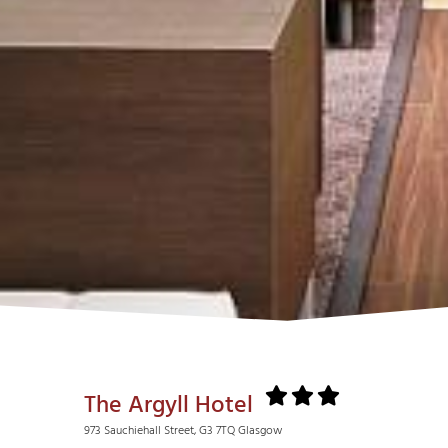
The Argyll Hotel
973 Sauchiehall Street, G3 7TQ Glasgow