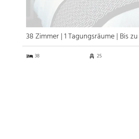
38 Zimmer | 1 Tagungsräume | Bis z
38
25
1
0
Anfahrt
Anbindung
Autobahn
k.a. km
Bahnhof Bhf. Glasgow
1.9 km
Messe
k.a. km
Flughafen Glasgow
9.2 km