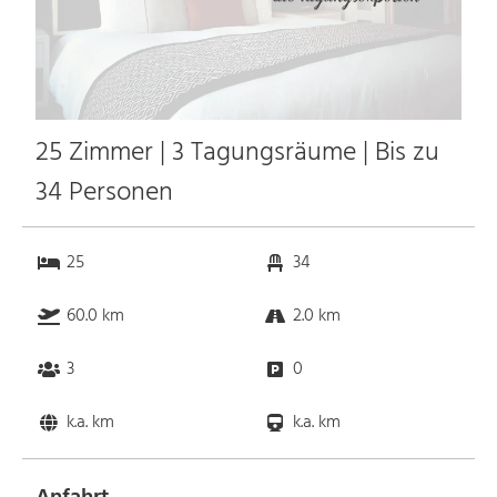
25 Zimmer | 3 Tagungsräume | Bis zu
34 Personen
25
34
60.0 km
2.0 km
3
0
k.a. km
k.a. km