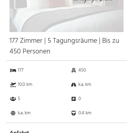
177 Zimmer | 5 Tagungsräume | Bis zu
450 Personen
177
450
10.0 km
k.a. km
5
0
k.a. km
0.4 km