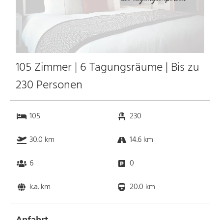
105 Zimmer | 6 Tagungsräume | Bis zu
230 Personen
105
230
30.0 km
14.6 km
6
0
k.a. km
20.0 km