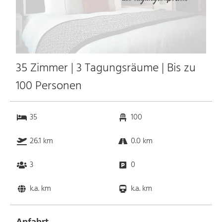
35 Zimmer | 3 Tagungsräume | Bis zu
100 Personen
35
100
26.1 km
0.0 km
3
0
k.a. km
k.a. km