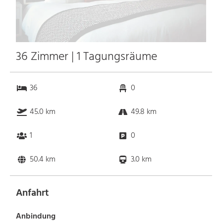
36 Zimmer | 1 Tagungsräume
36
0
45.0 km
49.8 km
1
0
50.4 km
3.0 km
Anfahrt
Anbindung