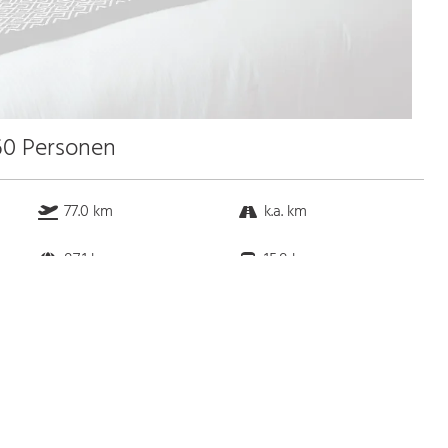
 60 Personen
77.0 km
k.a. km
87.1 km
15.8 km
Bus
k.a. Gehminuten
Straßenbahn
k.a. Gehminuten
S-Bahn
k.a. Gehminuten