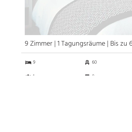
9 Zimmer | 1 Tagungsräume | Bis zu
9
60
1
0
Anfahrt
Anbindung
Autobahn
k.a. km
Bahnhof Bhf. Obernburg-
15.8 km
Elsenfeld
87.1 km