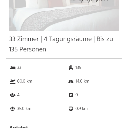
33 Zimmer | 4 Tagungsräume | Bis zu
135 Personen
33
135
80.0 km
14.0 km
4
0
35.0 km
0.9 km