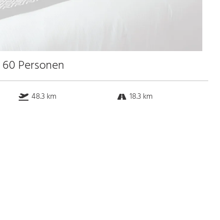
u 60 Personen
48.3 km
18.3 km
k.a. km
0.8 km
Bus
k.a. Gehminuten
Straßenbahn
k.a. Gehminuten
S-Bahn
k.a. Gehminuten