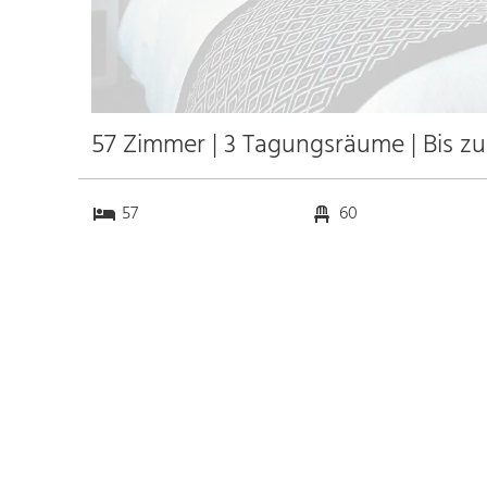
57 Zimmer | 3 Tagungsräume | Bis z
57
60
3
34
Anfahrt
Anbindung
Autobahn
18.3 km
Bahnhof Bhf.
0.8 km
Gunzenhausen
k.a. km