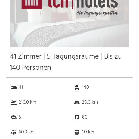
41 Zimmer | 5 Tagungsräume | Bis zu
140 Personen
41
140
210.0 km
20.0 km
5
80
60.0 km
1.0 km