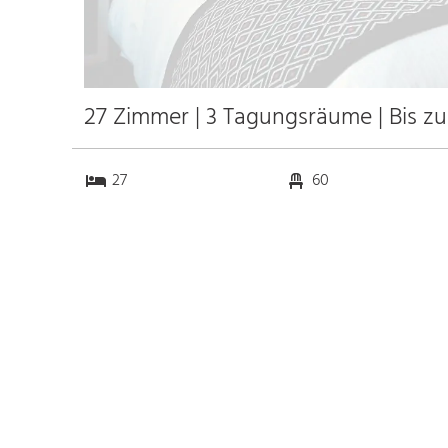
27 Zimmer | 3 Tagungsräume | Bis z
27
60
3
0
Anfahrt
Anbindung
Autobahn
k.a. km
Bahnhof Bhf. Seebrugg
7.9 km
Messe
k.a. km
Flughafen Zürich
41.4 km