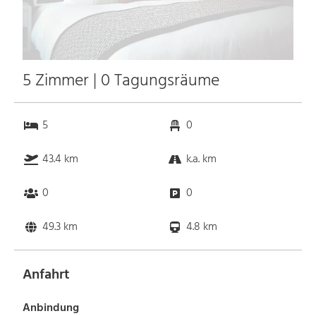
5 Zimmer | 0 Tagungsräume
5
0
43.4 km
k.a. km
0
0
49.3 km
4.8 km
Anfahrt
Anbindung