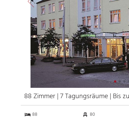
88 Zimmer | 7 Tagungsräume | Bis z
88
80
7
80