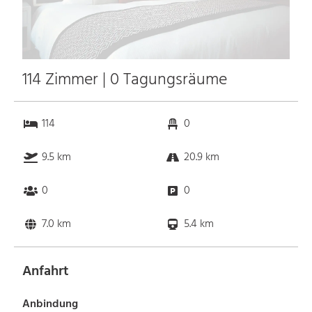
114 Zimmer | 0 Tagungsräume
114
0
9.5 km
20.9 km
0
0
7.0 km
5.4 km
Anfahrt
Anbindung