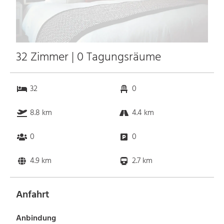
32 Zimmer | 0 Tagungsräume
32
0
8.8 km
4.4 km
0
0
4.9 km
2.7 km
Anfahrt
Anbindung