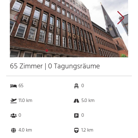
65 Zimmer | 0 Tagungsräume
65
0
11.0 km
5.0 km
0
0
4.0 km
1.2 km