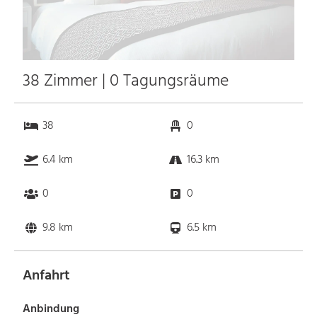
38 Zimmer | 0 Tagungsräume
38
0
6.4 km
16.3 km
0
0
9.8 km
6.5 km
Anfahrt
Anbindung