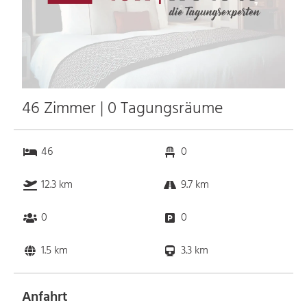
46 Zimmer | 0 Tagungsräume
46
0
12.3 km
9.7 km
0
0
1.5 km
3.3 km
Anfahrt