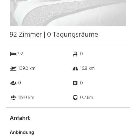
92 Zimmer | 0 Tagungsräume
92
0
109.0 km
16.8 km
0
0
119.0 km
0.2 km
Anfahrt
Anbindung