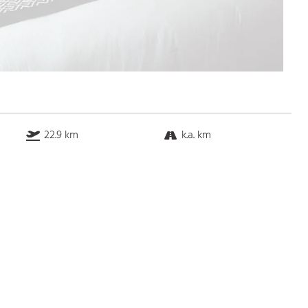
22.9 km
k.a. km
25.9 km
1.6 km
Bus
k.a. Gehminuten
Straßenbahn
k.a. Gehminuten
S-Bahn
k.a. Gehminuten