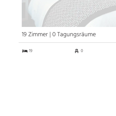
19 Zimmer | 0 Tagungsräume
19
0
0
0
Anfahrt
Anbindung
Autobahn
k.a. km
Bahnhof Bhf. Hann.
1.6 km
Münden
25.9 km