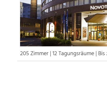
205 Zimmer | 12 Tagungsräume | Bis
205
330
12
600
Anfahrt