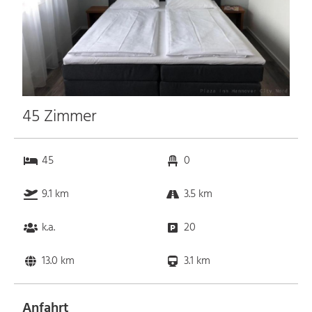
45 Zimmer
45
0
9.1 km
3.5 km
k.a.
20
13.0 km
3.1 km
Anfahrt